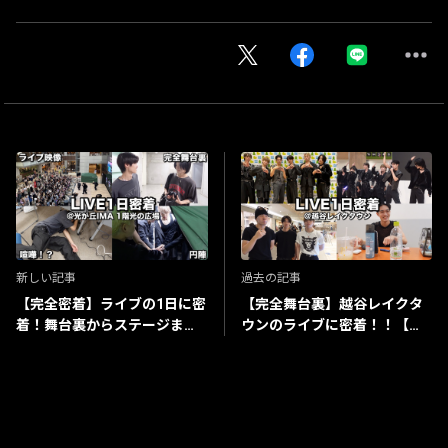
新しい記事
過去の記事
【完全密着】ライブの1日に密
【完全舞台裏】越谷レイクタ
着！舞台裏からステージまで
ウンのライブに密着！！【事
全部見せます。【光が丘IMA 1
件が起こりました】
階光の広場】