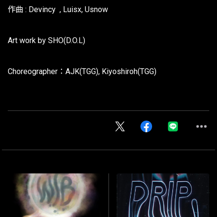
作曲 : Devincy
, Luisx, Usnow
Art work by SHO(D.O.L)
Choreographer：AJK(TGG), Kiyoshiroh(TGG)