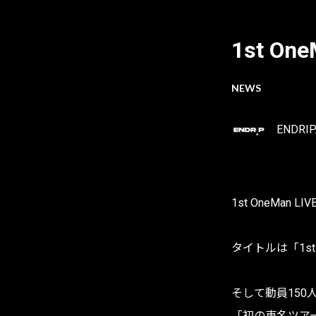
1st One
NEWS
ENDRIP
1st OneMan L
タイトルは「1st On
そして動員150
「初の東名ツアー