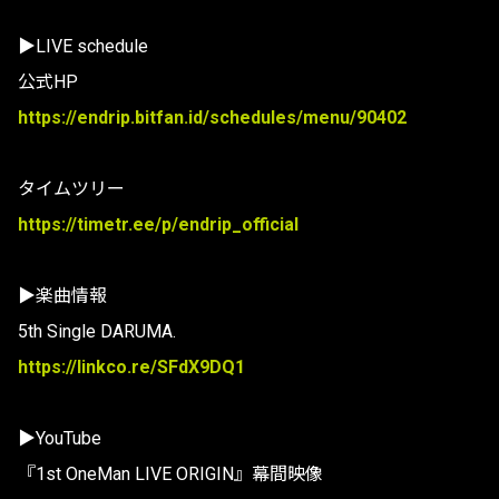
▶LIVE schedule
公式HP
https://endrip.bitfan.id/schedules/menu/90402
タイムツリー
https://timetr.ee/p/endrip_official
▶楽曲情報
5th Single DARUMA.
https://linkco.re/SFdX9DQ1
▶YouTube
『1st OneMan LIVE ORIGIN』幕間映像