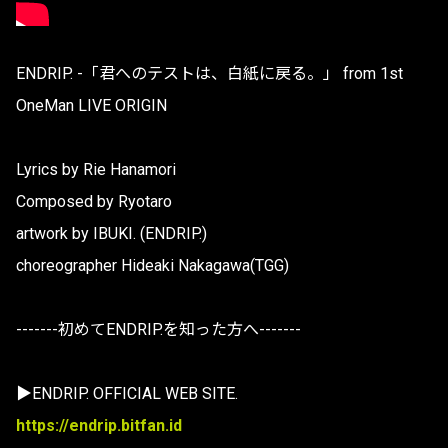
ENDRIP. -「君へのテストは、白紙に戻る。」 from 1st
OneMan LIVE ORIGIN
Lyrics by Rie Hanamori
Composed by Ryotaro
artwork by IBUKI. (ENDRIP.)
choreographer Hideaki Nakagawa(TGG)
-------初めてENDRIP.を知った方へ-------
▶ENDRIP. OFFICIAL WEB SITE.
https://endrip.bitfan.id